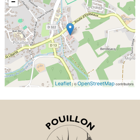
−
Leaflet
OpenStreetMap
| ©
contributors